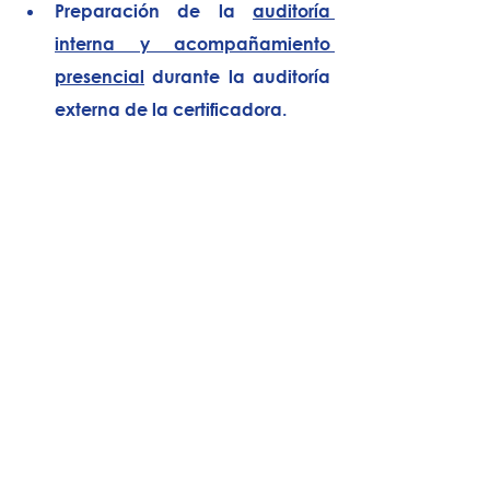
Preparación de la 
auditoría 
interna y acompañamiento 
presencial
 durante la auditoría 
externa de la certificadora.
Ya lo hemos logrado con 
productores de nuestro entorno 
(como nuestro reciente caso de 
éxito con un productor de lechuga 
en el Campo de Cartagena, 
superando la auditoría v6, GRASP y 
SPRING 
con cero "No 
Conformidades"
 partiendo desde 
cero).