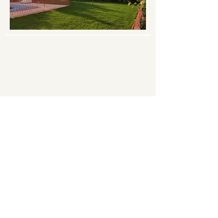
Si quieres más información o quieres contratar
nuestros servicios, escríbenos, llámanos o